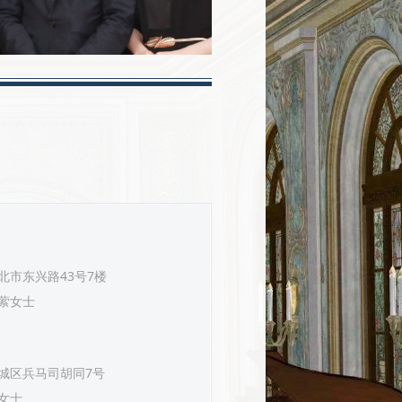
北市东兴路43号7楼
萦女士
城区兵马司胡同7号
女士